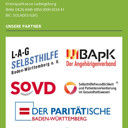
Kreissparkasse Ludwigsburg
IBAN: DE26 6045 0050 0000 0234 41
BIC: SOLADES1LBG
UNSERE PARTNER