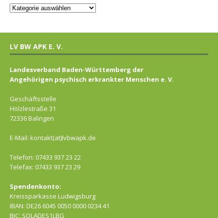
LV BW APK E. V.
Landesverband Baden-Württemberg der
Angehörigen psychisch erkrankter Menschen e. V.
Geschäftsstelle
Hölzlestraße 31
72336 Balingen
E-Mail: kontakt(at)lvbwapk.de
Telefon: 07433 937 23 22
Telefax: 07433 937 23 29
Spendenkonto:
Kreissparkasse Ludwigsburg
IBAN: DE26 6045 0050 0000 0234 41
BIC: SOLADES1LBG