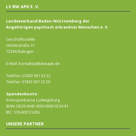
LV BW APK E. V.
Landesverband Baden-Württemberg der
Angehörigen psychisch erkrankter Menschen e. V.
Geschäftsstelle
Hölzlestraße 31
72336 Balingen
E-Mail: kontakt(at)lvbwapk.de
Telefon: 07433 937 23 22
Telefax: 07433 937 23 29
Spendenkonto:
Kreissparkasse Ludwigsburg
IBAN: DE26 6045 0050 0000 0234 41
BIC: SOLADES1LBG
UNSERE PARTNER