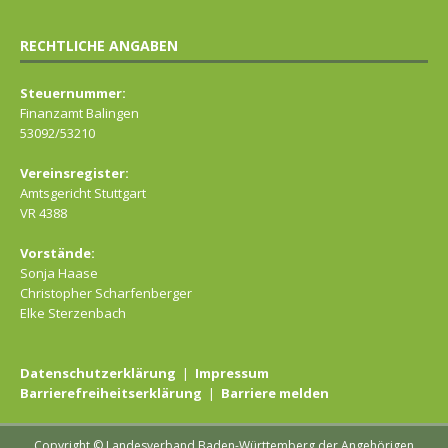
RECHTLICHE ANGABEN
Steuernummer:
Finanzamt Balingen
53092/53210
Vereinsregister:
Amtsgericht Stuttgart
VR 4388
Vorstände:
Sonja Haase
Christopher Scharfenberger
Elke Sterzenbach
Datenschutzerklärung
|
Impressum
Barrierefreiheitserklärung
|
Barriere melden
Copyright © Landesverband Baden-Württemberg der Angehörigen