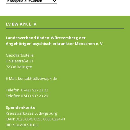
LV BW APK E. V.
Landesverband Baden-Württemberg der
Angehörigen psychisch erkrankter Menschen e. V.
Geschäftsstelle
Hölzlestraße 31
72336 Balingen
E-Mail: kontakt(at)lvbwapk.de
Telefon: 07433 937 23 22
Telefax: 07433 937 23 29
Spendenkonto:
Kreissparkasse Ludwigsburg
IBAN: DE26 6045 0050 0000 0234 41
BIC: SOLADES1LBG