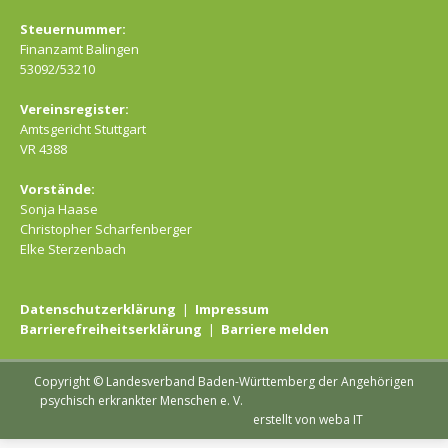
Steuernummer:
Finanzamt Balingen
53092/53210
Vereinsregister:
Amtsgericht Stuttgart
VR 4388
Vorstände:
Sonja Haase
Christopher Scharfenberger
Elke Sterzenbach
Datenschutzerklärung
|
Impressum
Barrierefreiheitserklärung
|
Barriere melden
Copyright © Landesverband Baden-Württemberg der Angehörigen
psychisch erkrankter Menschen e. V.
erstellt von weba IT