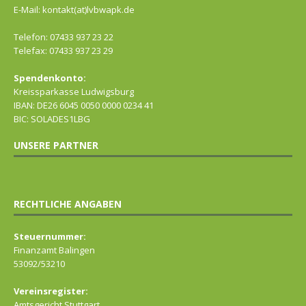
E-Mail: kontakt(at)lvbwapk.de
Telefon: 07433 937 23 22
Telefax: 07433 937 23 29
Spendenkonto:
Kreissparkasse Ludwigsburg
IBAN: DE26 6045 0050 0000 0234 41
BIC: SOLADES1LBG
UNSERE PARTNER
RECHTLICHE ANGABEN
Steuernummer:
Finanzamt Balingen
53092/53210
Vereinsregister:
Amtsgericht Stuttgart