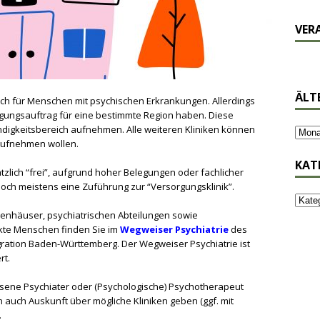
VER
ÄLT
uch für Menschen mit psychischen Erkrankungen. Allerdings
orgungsauftrag für eine bestimmte Region haben. Diese
ndigkeitsbereich aufnehmen. Alle weiteren Kliniken können
aufnehmen wollen.
KAT
zlich “frei”, aufgrund hoher Belegungen oder fachlicher
och meistens eine Zuführung zur “Versorgungsklinik”.
kenhäuser, psychiatrischen Abteilungen sowie
nkte Menschen finden Sie im
Wegweiser Psychiatrie
des
gration Baden-Württemberg. Der Wegweiser Psychiatrie ist
rt.
lassene Psychiater oder (Psychologische) Psychotherapeut
n auch Auskunft über mögliche Kliniken geben (ggf. mit
.