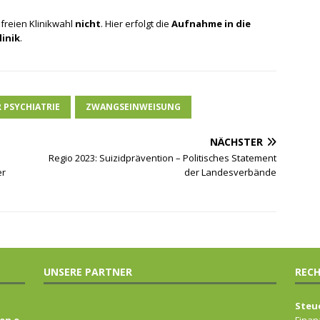
 freien Klinikwahl
nicht
. Hier erfolgt die
Aufnahme in die
linik
.
 PSYCHIATRIE
ZWANGSEINWEISUNG
NÄCHSTER
Regio 2023: Suizidprävention – Politisches Statement
er
der Landesverbände
UNSERE PARTNER
RECH
Steu