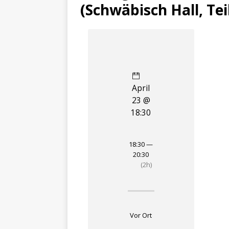
(Schwäbisch Hall, Teil
April
23 @
18:30
18:30 —
20:30
(2h)
Vor Ort