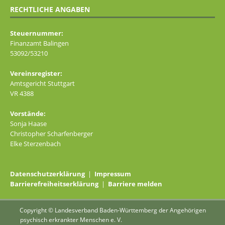
RECHTLICHE ANGABEN
Steuernummer:
Finanzamt Balingen
53092/53210
Vereinsregister:
Amtsgericht Stuttgart
VR 4388
Vorstände:
Sonja Haase
Christopher Scharfenberger
Elke Sterzenbach
Datenschutzerklärung
|
Impressum
Barrierefreiheitserklärung
|
Barriere melden
Copyright © Landesverband Baden-Württemberg der Angehörigen
psychisch erkrankter Menschen e. V.