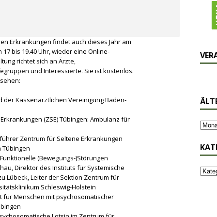
nen Erkrankungen findet auch dieses Jahr am
 17 bis 19.40 Uhr, wieder eine Online-
VER
tung richtet sich an Ärzte,
gruppen und Interessierte. Sie ist kostenlos.
esehen:
d der Kassenärztlichen Vereinigung Baden-
ÄLT
e Erkrankungen (ZSE) Tübingen: Ambulanz für
führer Zentrum für Seltene Erkrankungen
KAT
m Tübingen
 – Funktionelle (Bewegungs-)Störungen
au, Direktor des Instituts für Systemische
u Lübeck, Leiter der Sektion Zentrum für
itätsklinikum Schleswig-Holstein
t für Menschen mit psychosomatischer
übingen
 psychosomatische Lotsin im Zentrum für