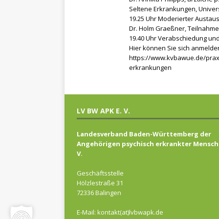
Seltene Erkrankungen, Univer
19.25 Uhr Moderierter Austau
Dr. Holm Graeßner, Teilnahme
19.40 Uhr Verabschiedung und
Hier können Sie sich anmelde
https://www.kvbawue.de/praxi
erkrankungen
LV BW APK E. V.
Landesverband Baden-Württemberg der
Angehörigen psychisch erkrankter Mensch
V.
Geschäftsstelle
Hölzlestraße 31
72336 Balingen
E-Mail: kontakt(at)lvbwapk.de