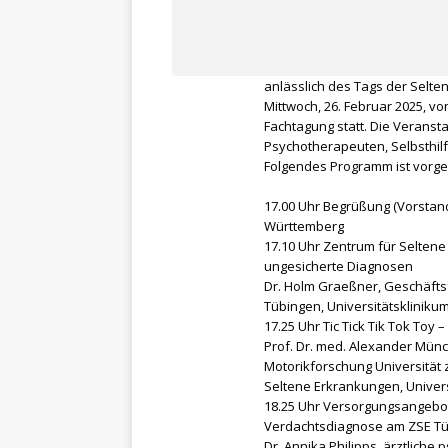
anlässlich des Tags der Selte
Mittwoch, 26. Februar 2025, von
Fachtagung statt. Die Veranstal
Psychotherapeuten, Selbsthilfe
Folgendes Programm ist vorg
17.00 Uhr Begrüßung (Vorstan
Württemberg
17.10 Uhr Zentrum für Selten
ungesicherte Diagnosen
Dr. Holm Graeßner, Geschäfts
Tübingen, Universitätskliniku
17.25 Uhr Tic Tick Tik Tok Toy
Prof. Dr. med. Alexander Münch
Motorikforschung Universität z
Seltene Erkrankungen, Univers
18.25 Uhr Versorgungsangebo
Verdachtsdiagnose am ZSE T
Dr. Annika Philipps, ärztliche