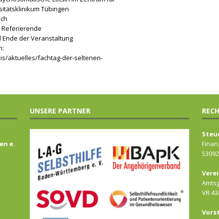
sitätsklinikum Tübingen
sch
 Referierende
 Ende der Veranstaltung
n:
s/aktuelles/fachtag-der-seltenen-
UNSERE PARTNER
RECH
Steu
en e.
Finan
53092
Verei
Amtsg
VR 43
Vors