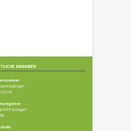
TLICHE ANGABEN
ernummer:
zamt Balingen
/53210
nsregister:
ericht Stuttgart
88
tände: