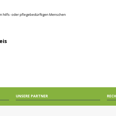
n hilfs- oder pflegebedürftigen Menschen
eis
UNSERE PARTNER
RECH
Steu
en e.
Finan