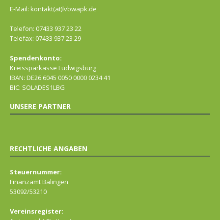
E-Mail: kontakt(at)lvbwapk.de
Telefon: 07433 937 23 22
Telefax: 07433 937 23 29
Spendenkonto:
Kreissparkasse Ludwigsburg
IBAN: DE26 6045 0050 0000 0234 41
BIC: SOLADES1LBG
UNSERE PARTNER
RECHTLICHE ANGABEN
Steuernummer:
Finanzamt Balingen
53092/53210
Vereinsregister: