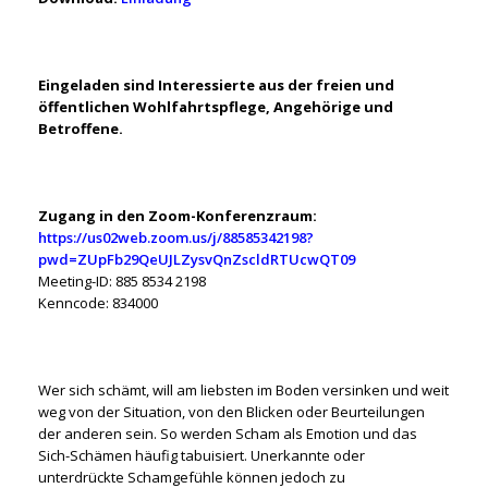
Eingeladen sind Interessierte aus der freien und
öffentlichen Wohlfahrtspflege, Angehörige und
Betroffene.
Zugang in den Zoom-Konferenzraum:
https://us02web.zoom.us/j/88585342198?
pwd=ZUpFb29QeUJLZysvQnZscldRTUcwQT09
Meeting-ID: 885 8534 2198
Kenncode: 834000
Wer sich schämt, will am liebsten im Boden versinken und weit
weg von der Situation, von den Blicken oder Beurteilungen
der anderen sein. So werden Scham als Emotion und das
Sich-Schämen häufig tabuisiert. Unerkannte oder
unterdrückte Schamgefühle können jedoch zu