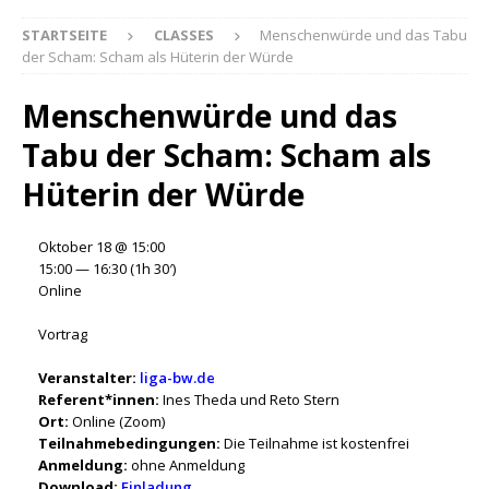
STARTSEITE
CLASSES
Menschenwürde und das Tabu
der Scham: Scham als Hüterin der Würde
Menschenwürde und das
Tabu der Scham: Scham als
Hüterin der Würde
Oktober 18 @ 15:00
15:00 — 16:30
(1h 30′)
Online
Vortrag
Veranstalter:
liga-bw.de
Referent*innen:
Ines Theda und Reto Stern
Ort:
Online (Zoom)
Teilnahmebedingungen:
Die Teilnahme ist kostenfrei
Anmeldung:
ohne Anmeldung
Download:
Einladung