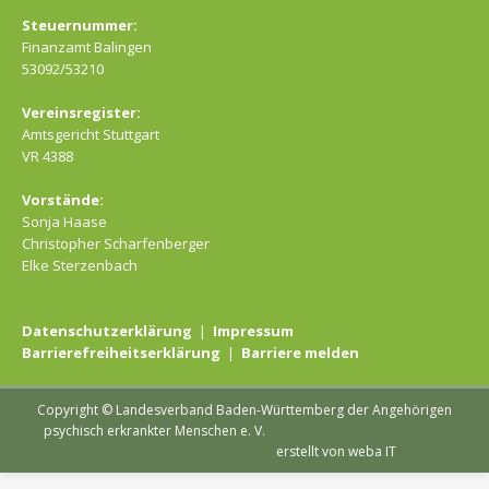
Steuernummer:
Finanzamt Balingen
53092/53210
Vereinsregister:
Amtsgericht Stuttgart
VR 4388
Vorstände:
Sonja Haase
Christopher Scharfenberger
Elke Sterzenbach
Datenschutzerklärung
|
Impressum
Barrierefreiheitserklärung
|
Barriere melden
Copyright © Landesverband Baden-Württemberg der Angehörigen
psychisch erkrankter Menschen e. V.
erstellt von weba IT