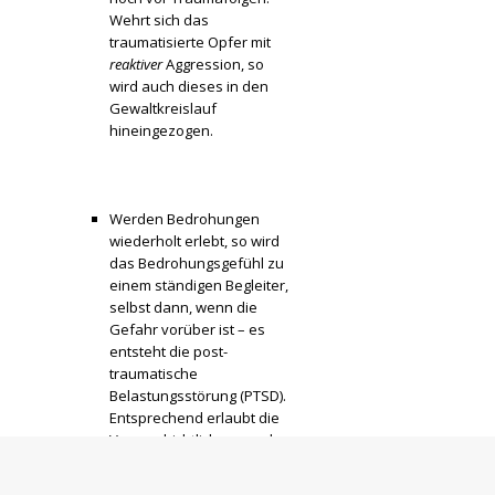
Wehrt sich das
traumatisierte Opfer mit
reaktiver
Aggression, so
wird auch dieses in den
Gewaltkreislauf
hineingezogen.
Werden Bedrohungen
wiederholt erlebt, so wird
das Bedrohungsgefühl zu
einem ständigen Begleiter,
selbst dann, wenn die
Gefahr vorüber ist – es
entsteht die post-
traumatische
Belastungsstörung (PTSD).
Entsprechend erlaubt die
Vergeschichtlichung und
Verortung der Bedrohung
in Raum und Zeit, wie sie