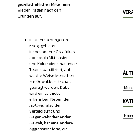
gesellschaftlichen Mitte immer
wieder Fragen nach den
VER
Gründen auf.
In Untersuchungen in
Kriegsgebieten
insbesondere Ostafrikas
aber auch Mittelasiens
und Kolumbiens hat unser
Team quantifiziert, auf
ÄLT
welche Weise Menschen
zur Gewaltbereitschaft
geprägt werden. Dabei
wird ein Leitmotiv
erkennbar: Neben der
KAT
reaktiven
, also der
Verteidigung und
Gegenwehr dienenden
Gewalt, hat eine andere
Aggressionsform, die