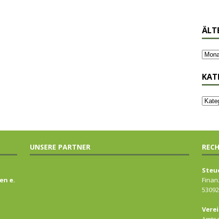
ÄLT
KAT
UNSERE PARTNER
RECH
Steu
en e.
Finan
53092
Verei