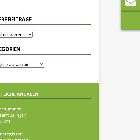
ERE BEITRÄGE
EGORIEN
TLICHE ANGABEN
ernummer:
zamt Balingen
/53210
nsregister: