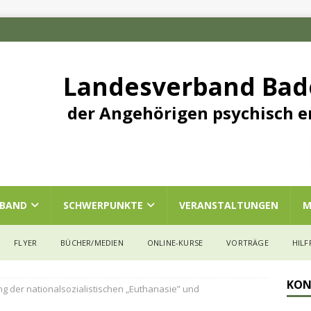
Landesverband Ba
der Angehörigen psychisch e
RBAND
SCHWERPUNKTE
VERANSTALTUNGEN
M
FLYER
BÜCHER/MEDIEN
ONLINE-KURSE
VORTRÄGE
HILF
KON
g der nationalsozialistischen „Euthanasie” und