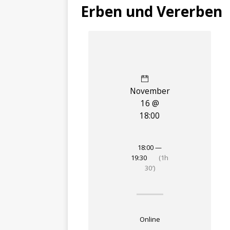
Erben und Vererben
November
16 @
18:00
18:00 —
19:30
(1h
30′)
Online