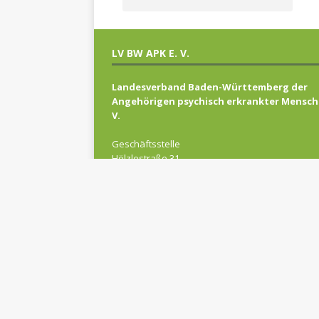
LV BW APK E. V.
Landesverband Baden-Württemberg der
Angehörigen psychisch erkrankter Mensch
V.
Geschäftsstelle
Hölzlestraße 31
72336 Balingen
E-Mail: kontakt(at)lvbwapk.de
Telefon: 07433 937 23 22
Telefax: 07433 937 23 29
Spendenkonto:
Kreissparkasse Ludwigsburg
IBAN: DE26 6045 0050 0000 0234 41
BIC: SOLADES1LBG