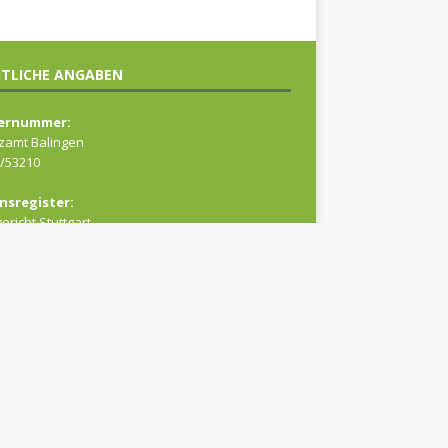
TLICHE ANGABEN
ernummer:
zamt Balingen
/53210
nsregister:
ericht Stuttgart
88
tände:
a Haase
topher Scharfenberger
Sterzenbach
nschutzerklärung
|
Impressum
erefreiheitserklärung
|
Barriere melden