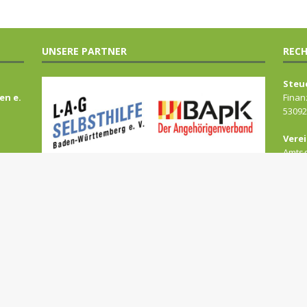
UNSERE PARTNER
RECH
Steu
en e.
Finan
53092
Verei
Amtsg
VR 43
Vors
Sonj
Chris
Elke 
Date
Barri