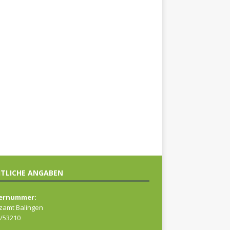
TLICHE ANGABEN
ernummer:
zamt Balingen
/53210