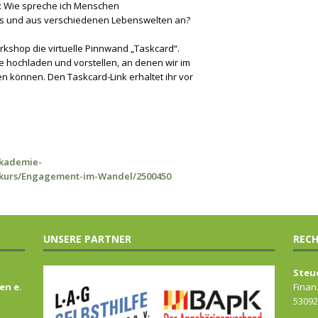
: Wie spreche ich Menschen
ers und aus verschiedenen Lebenswelten an?
rkshop die virtuelle Pinnwand „Taskcard“.
le hochladen und vorstellen, an denen wir im
 können. Den Taskcard-Link erhaltet ihr vor
akademie-
s/kurs/Engagement-im-Wandel/2500450
UNSERE PARTNER
RECH
Steu
en e.
Finan
53092