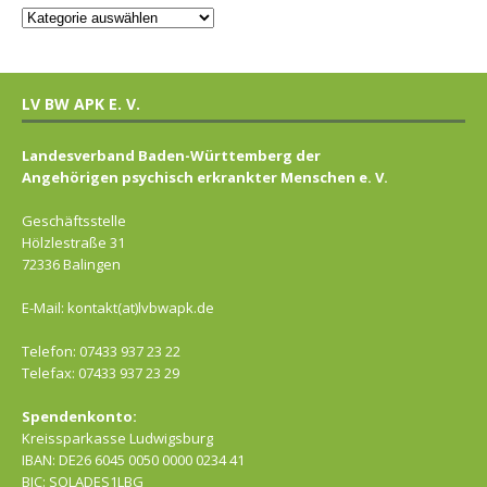
LV BW APK E. V.
Landesverband Baden-Württemberg der
Angehörigen psychisch erkrankter Menschen e. V.
Geschäftsstelle
Hölzlestraße 31
72336 Balingen
E-Mail: kontakt(at)lvbwapk.de
Telefon: 07433 937 23 22
Telefax: 07433 937 23 29
Spendenkonto:
Kreissparkasse Ludwigsburg
IBAN: DE26 6045 0050 0000 0234 41
BIC: SOLADES1LBG