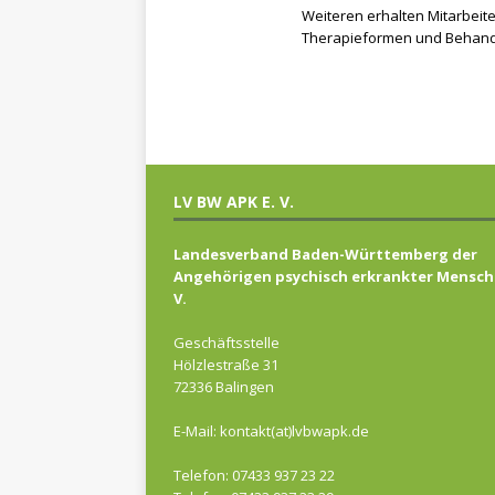
Weiteren erhalten Mitarbeite
Therapieformen und Behandl
LV BW APK E. V.
Landesverband Baden-Württemberg der
Angehörigen psychisch erkrankter Mensch
V.
Geschäftsstelle
Hölzlestraße 31
72336 Balingen
E-Mail: kontakt(at)lvbwapk.de
Telefon: 07433 937 23 22