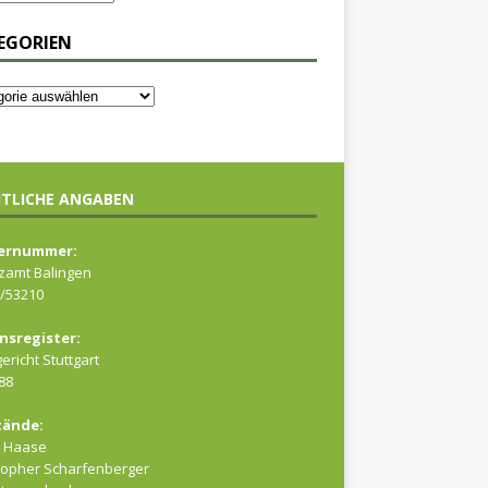
EGORIEN
TLICHE ANGABEN
ernummer:
zamt Balingen
/53210
nsregister:
ericht Stuttgart
88
tände:
a Haase
topher Scharfenberger