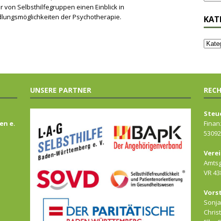
r von Selbsthilfegruppen einen Einblick in
ungsmöglichkeiten der Psychotherapie.
KAT
UNSERE PARTNER
RECH
Steu
en e.
Finan
53092
Verei
Amtsg
VR 43
Vors
Sonj
Chris