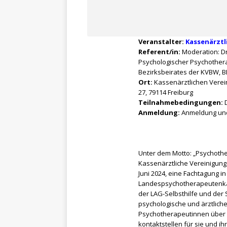
Veranstalter:
Kassenärzt
Referent/in:
Moderation: Dr
Psychologischer Psychothera
Bezirksbeirates der KVBW, B
Ort:
Kassenärztlichen Vere
27, 79114 Freiburg
Teilnahmebedingungen:
D
Anmeldung:
Anmeldung und 
Unter dem Motto: „Psychothera
Kassenärztliche Vereinigun
Juni 2024, eine Fachtagung i
Landespsychotherapeutenk
der LAG-Selbsthilfe und der 
psychologische und ärztlic
Psychotherapeutinnen über M
kontaktstellen für sie und ih