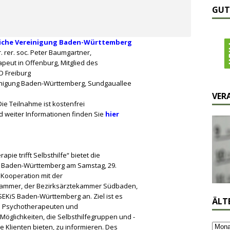
GUT
liche Vereinigung Baden-Württemberg
. rer. soc. Peter Baumgartner
,
peut in Offenburg, Mitglied des
D Freiburg
inigung Baden-Württemberg, Sundgauallee
VER
ie Teilnahme ist kostenfrei
weiter Informationen finden Sie
hier
pie trifft Selbsthilfe“ bietet die
g Baden-Württemberg am Samstag, 29.
n Kooperation mit der
ammer, der Bezirksärztekammer Südbaden,
SEKiS Baden-Württemberg an. Ziel ist es
ÄLT
he Psychotherapeuten und
öglichkeiten, die Selbsthilfegruppen und -
re Klienten bieten, zu informieren. Des